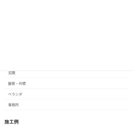
大規模リフォーム 車椅子を使用する住宅
キッチン
トイレ
浴室
リビング
寝室
玄関
屋根・外壁
ベランダ
事務所
施工例