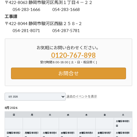
〒422-8063 静岡市駿河区馬渕１丁目４－２２
054-283-1666
054-283-1668
工事課
〒422-8044 静岡市駿河区西脇２５８−２
054-281-8071
054-287-5781
お気軽にお問い合わせください。
0120-767-898
受付時間 8:00-18:00 [ 土・日・祝日除く ]
お問合せ
月
過去のイベントを表示
選
択
8月 2026
日
月
火
水
木
金
土
土曜日
年
8
月
1
日
日曜日
年
8
月
2
月曜日
年
8
月
3
火曜日
年
8
月
4
水曜日
年
8
月
5
木曜日
年
8
月
6
金曜日
年
8
月
7
土曜日
年
8
月
8