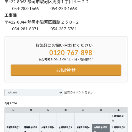
〒422-8063 静岡市駿河区馬渕１丁目４－２２
054-283-1666
054-283-1668
工事課
〒422-8044 静岡市駿河区西脇２５８−２
054-281-8071
054-287-5781
お気軽にお問い合わせください。
0120-767-898
受付時間 8:00-18:00 [ 土・日・祝日除く ]
お問合せ
月
過去のイベントを表示
選
択
8月 2026
日
月
火
水
木
金
土
土曜日
年
8
月
1
日
日曜日
年
8
月
2
月曜日
年
8
月
3
火曜日
年
8
月
4
水曜日
年
8
月
5
木曜日
年
8
月
6
金曜日
年
8
月
7
土曜日
年
8
月
8
日
日
日
日
日
日
日