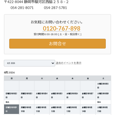
〒422-8044 静岡市駿河区西脇２５８−２
054-281-8071
054-287-5781
お気軽にお問い合わせください。
0120-767-898
受付時間 8:00-18:00 [ 土・日・祝日除く ]
お問合せ
月
過去のイベントを表示
選
択
8月 2026
日
月
火
水
木
金
土
土曜日
年
8
月
1
日
日曜日
年
8
月
2
月曜日
年
8
月
3
火曜日
年
8
月
4
水曜日
年
8
月
5
木曜日
年
8
月
6
金曜日
年
8
月
7
土曜日
年
8
月
8
日
日
日
日
日
日
日
休み
休み
日曜日
年
8
月
9
月曜日
年
8
月
火曜日
年
8
月
水曜日
年
8
月
木曜日
年
8
月
金曜日
年
8
月
土曜日
年
8
月
日
10
日
11
日
12
日
13
日
14
日
15
日