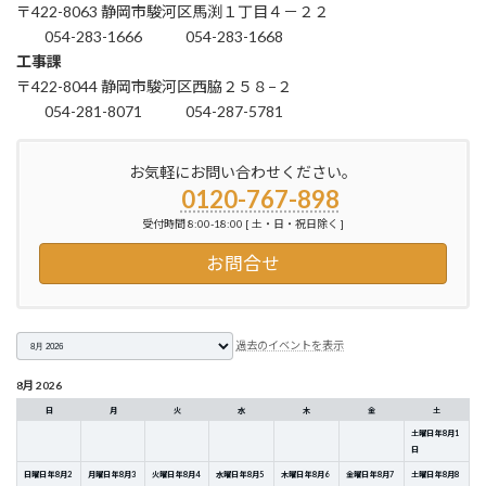
〒422-8063 静岡市駿河区馬渕１丁目４－２２
054-283-1666
054-283-1668
工事課
〒422-8044 静岡市駿河区西脇２５８−２
054-281-8071
054-287-5781
お気軽にお問い合わせください。
0120-767-898
受付時間 8:00-18:00 [ 土・日・祝日除く ]
お問合せ
月
過去のイベントを表示
選
択
8月 2026
日
月
火
水
木
金
土
土曜日
年
8
月
1
日
日曜日
年
8
月
2
月曜日
年
8
月
3
火曜日
年
8
月
4
水曜日
年
8
月
5
木曜日
年
8
月
6
金曜日
年
8
月
7
土曜日
年
8
月
8