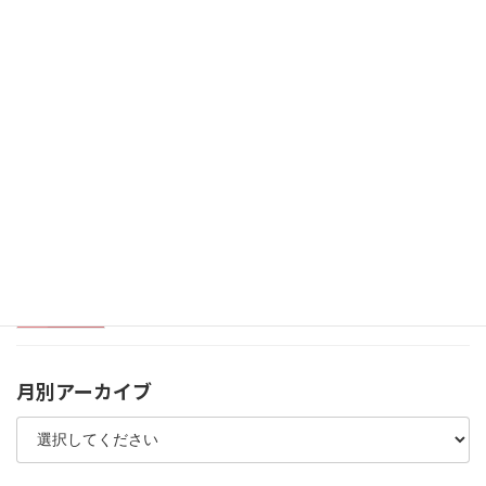
稚鮎放流事業に参加しました
2025年4月25日
河津桜が咲いてます
2025年3月4日
静岡市オープンデータについて
2025年2月7日
月別アーカイブ