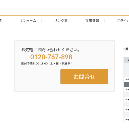
2013年9月15日
築
リフォーム
リンク集
採用情報
プライ
月
8月 
お気軽にお問い合わせください。
選
0120-767-898
択
受付時間 8:00-18:00 [ 土・日・祝日除く ]
お問合せ
休
休
休
休
休