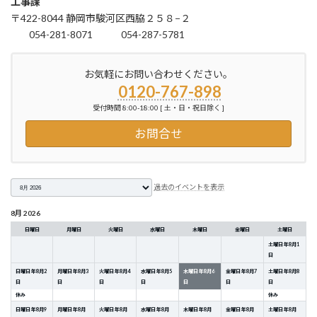
工事課
〒422-8044 静岡市駿河区西脇２５８−２
054-281-8071
054-287-5781
お気軽にお問い合わせください。
0120-767-898
受付時間 8:00-18:00 [ 土・日・祝日除く ]
お問合せ
月
過去のイベントを表示
選
択
8月 2026
日曜日
月曜日
火曜日
水曜日
木曜日
金曜日
土曜日
土曜日
年
8
月
1
日
日曜日
年
8
月
2
月曜日
年
8
月
3
火曜日
年
8
月
4
水曜日
年
8
月
5
木曜日
年
8
月
6
金曜日
年
8
月
7
土曜日
年
8
月
8
日
日
日
日
日
日
日
休み
休み
日曜日
年
8
月
9
月曜日
年
8
月
火曜日
年
8
月
水曜日
年
8
月
木曜日
年
8
月
金曜日
年
8
月
土曜日
年
8
月