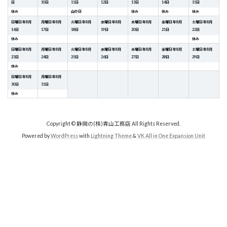
日
10
日
11
日
12
日
13
日
14
日
15
日
休み
山の日
休み
休み
休み
日曜日
年
8
月
月曜日
年
8
月
火曜日
年
8
月
水曜日
年
8
月
木曜日
年
8
月
金曜日
年
8
月
土曜日
年
8
月
16
日
17
日
18
日
19
日
20
日
21
日
22
日
休み
休み
日曜日
年
8
月
月曜日
年
8
月
火曜日
年
8
月
水曜日
年
8
月
木曜日
年
8
月
金曜日
年
8
月
土曜日
年
8
月
23
日
24
日
25
日
26
日
27
日
28
日
29
日
休み
日曜日
年
8
月
月曜日
年
8
月
30
日
31
日
休み
Copyright © 静岡の(株)青山工務店 All Rights Reserved.
Powered by
WordPress
with
Lightning Theme
&
VK All in One Expansion Unit