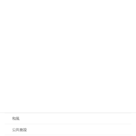
静岡市オープンデータについて
2025年2月7日
月別アーカイブ
施工例
新築・増築
モダン
和風
公共施設