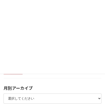
稚鮎放流事業に参加しました
2025年4月25日
河津桜が咲いてます
2025年3月4日
静岡市オープンデータについて
2025年2月7日
月別アーカイブ