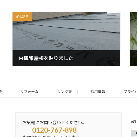
前の記事
M様邸 屋根を貼りました
2014年8月7日
築
リフォーム
リンク集
採用情報
プライ
月
8月 
お気軽にお問い合わせください。
選
0120-767-898
択