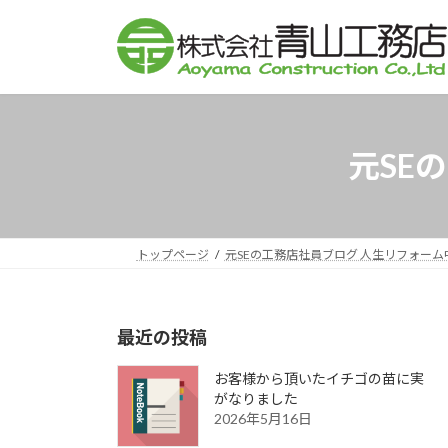
コ
ナ
ン
ビ
テ
ゲ
ン
ー
ツ
シ
へ
ョ
元SE
ス
ン
キ
に
ッ
移
プ
動
トップページ
元SEの工務店社員ブログ 人生リフォーム
最近の投稿
お客様から頂いたイチゴの苗に実
がなりました
2026年5月16日