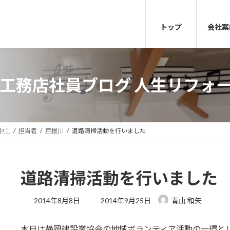
トップ
会社案
の工務店社員ブログ 人生リフォ
中！
担当者
戸根川
道路清掃活動を行いました
道路清掃活動を行いました
最
2014年8月8日
2014年9月25日
青山 和矢
終
更
本日は静岡建設業協会の地域ボランティア活動の一環と
新