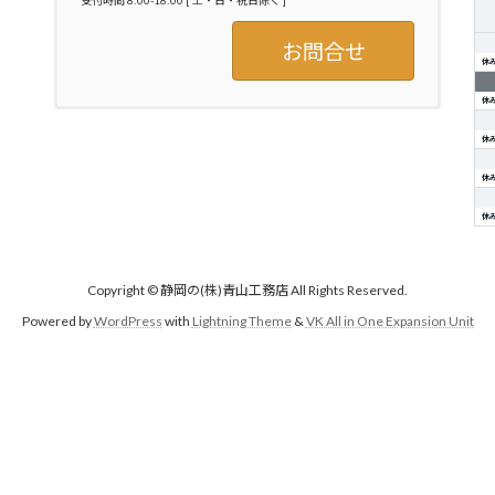
受付時間 8:00-18:00 [ 土・日・祝日除く ]
お問合せ
休
休
休
休
休
Copyright © 静岡の(株)青山工務店 All Rights Reserved.
Powered by
WordPress
with
Lightning Theme
&
VK All in One Expansion Unit