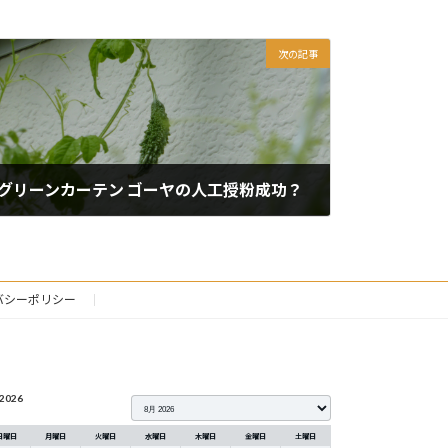
次の記事
グリーンカーテン ゴーヤの人工授粉成功？
2014年8月11日
バシーポリシー
2026
日曜日
月曜日
火曜日
水曜日
木曜日
金曜日
土曜日